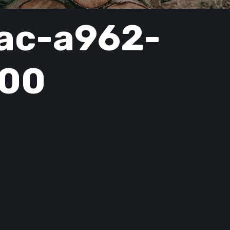
ac-a962-
600