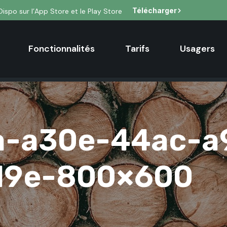
Télécharger
Dispo sur l’App Store et le Play Store
Fonctionnalités
Tarifs
Usagers
a-a30e-44ac-a
19e-800×600