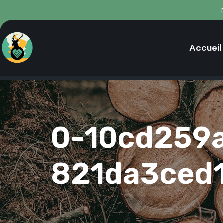
Accueil
0-10cd259
821da3ced