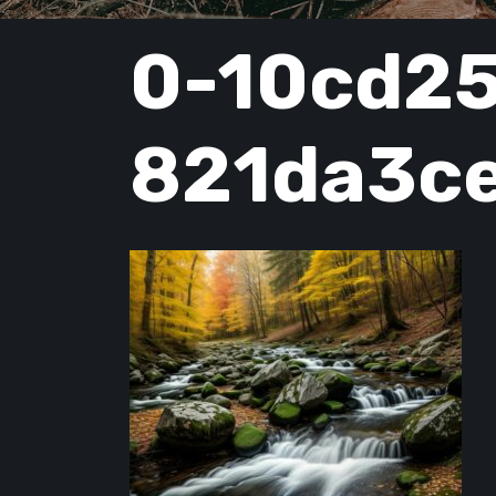
PUBLISHED
0-10cd2
IN:
821da3c