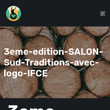
To
na
3eme-edition-SALON-
Sud-Traditions-avec-
logo-IFCE
PUBLISHED
IN: