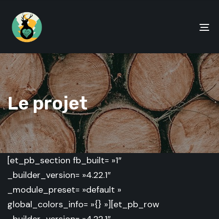
To
na
Le projet
[et_pb_section fb_built= »1″
_builder_version= »4.22.1″
_module_preset= »default »
global_colors_info= »{} »][et_pb_row