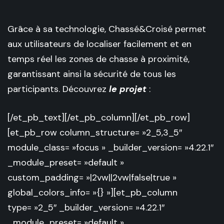
Grâce à sa technologie, Chassé&Croisé permet
aux utilisateurs de localiser facilement et en
temps réel les zones de chasse à proximité,
garantissant ainsi la sécurité de tous les
participants. Découvrez
le projet
:
[/et_pb_text][/et_pb_column][/et_pb_row]
[et_pb_row column_structure= »2_5,3_5″
module_class= »focus » _builder_version= »4.22.1″
_module_preset= »default »
custom_padding= »|2vw||2vw|false|true »
global_colors_info= »{} »][et_pb_column
type= »2_5″ _builder_version= »4.22.1″
_module_preset= »default »