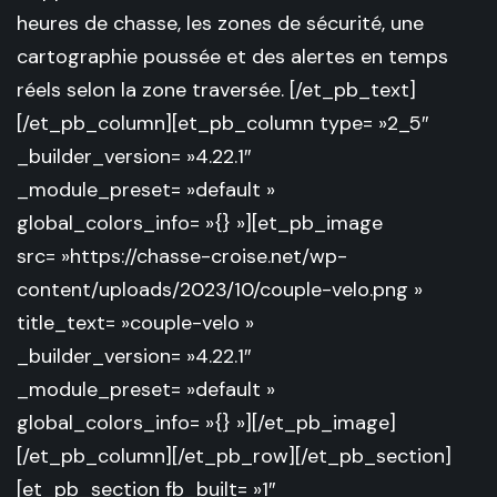
heures de chasse, les zones de sécurité, une
cartographie poussée et des alertes en temps
réels selon la zone traversée. [/et_pb_text]
[/et_pb_column][et_pb_column type= »2_5″
_builder_version= »4.22.1″
_module_preset= »default »
global_colors_info= »{} »][et_pb_image
src= »https://chasse-croise.net/wp-
content/uploads/2023/10/couple-velo.png »
title_text= »couple-velo »
_builder_version= »4.22.1″
_module_preset= »default »
global_colors_info= »{} »][/et_pb_image]
[/et_pb_column][/et_pb_row][/et_pb_section]
[et_pb_section fb_built= »1″