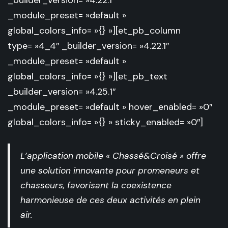
_builder_version= »4.22.1″
_module_preset= »default »
global_colors_info= »{} »][et_pb_column
type= »4_4″ _builder_version= »4.22.1″
_module_preset= »default »
global_colors_info= »{} »][et_pb_text
_builder_version= »4.25.1″
_module_preset= »default » hover_enabled= »0″
global_colors_info= »{} » sticky_enabled= »0″]
L’application mobile « Chassé&Croisé » offre
une solution innovante pour promeneurs et
chasseurs, favorisant la coexistence
harmonieuse de ces deux activités en plein
air.