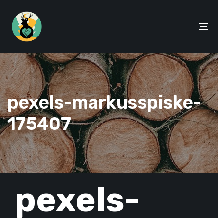
To
na
pexels-markusspiske-
175407
PUBLISHED
pexels-
IN: