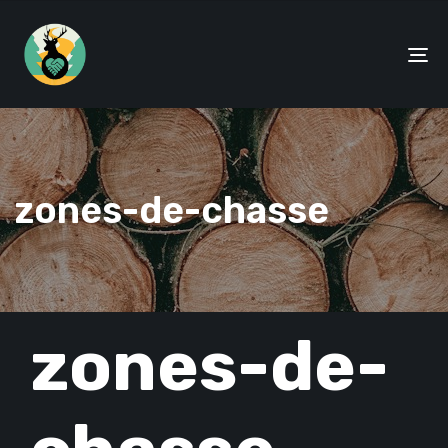
To
na
zones-de-chasse
PUBLISHED
zones-de-
IN: