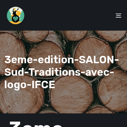
To
na
3eme-edition-SALON-
Sud-Traditions-avec-
logo-IFCE
PUBLISHED
IN: