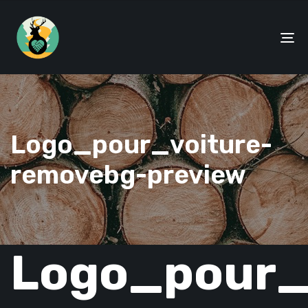
To
na
Logo_pour_voiture-
removebg-preview
Logo_pour_