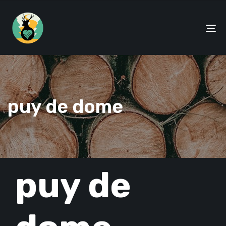
To
na
puy de dome
PUBLISHED
puy de
IN: