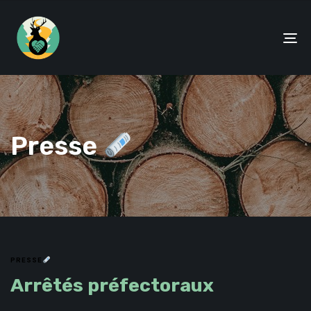
To
na
Presse
PRESSE
Arrêtés préfectoraux